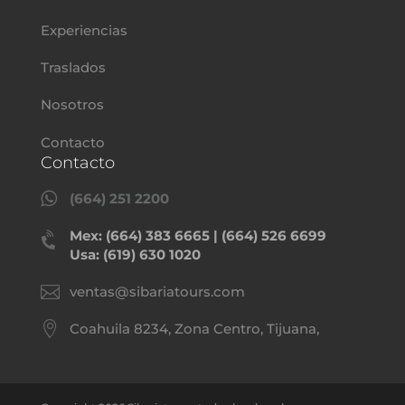
Experiencias
Traslados
Nosotros
Contacto
Contacto

(664) 251 2200
Mex: (664) 383 6665 | (664) 526 6699

Usa: (619) 630 1020

ventas@sibariatours.com

Coahuila 8234, Zona Centro, Tijuana,